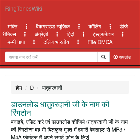
RingTonesWiki
भक्ति
बैकग्राउंड म्यूजिक
कॉलिंग
डीजे
रीमिक्स
अंग्रेज़ी
हिंदी
इंस्ट्रुमेंटल
मम्मी पापा
दक्षिण भारतीय
File DMCA
अपलोड
होम
D
धातुवरदानी
डाउनलोड धातुवरदानी जी के नाम की
रिंगटोन
बनाइये, एडिट करे एवं डाउनलोड कीजिये धातुवरदानी जी के नाम
की रिंगटोन्स वह भी बिलकुल मुफ्त में हमारी वेबसाइट से MP3 /
M4A फोर्मट्स में अपने स्मार्ट फ़ोन के लिए|