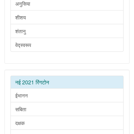
अनुसिया
शीशय
शंतानु
वेद्स्वरूप
नई 2021 रिंगटोन
ईभानन
सबिता
दक्षक