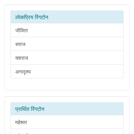
लोकप्रिय रिंगटोन
जीविता
सराज
यशराज
अनादृश्य
प्रार्थित रिंगटोन
महेश्वर