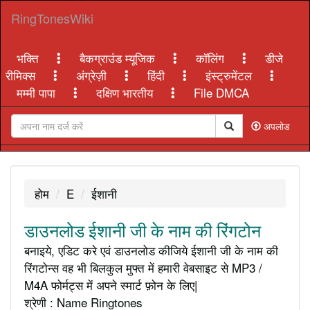
RingTonesWiki
भक्ति
बैकग्राउंड म्यूजिक
कॉलिंग
डीजे
रीमिक्स
अंग्रेज़ी
हिंदी
इंस्ट्रुमेंटल
मम्मी पापा
दक्षिण भारतीय
File DMCA
अपलोड
होम
E
ईशानी
डाउनलोड ईशानी जी के नाम की रिंगटोन
बनाइये, एडिट करे एवं डाउनलोड कीजिये ईशानी जी के नाम की
रिंगटोन्स वह भी बिलकुल मुफ्त में हमारी वेबसाइट से MP3 /
M4A फोर्मट्स में अपने स्मार्ट फ़ोन के लिए|
श्रेणी : Name Ringtones