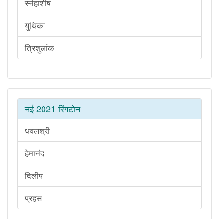
स्नेहाशीष
युथिका
त्रिशुलांक
नई 2021 रिंगटोन
धवलश्री
हेमानंद
दिलीप
प्रहस