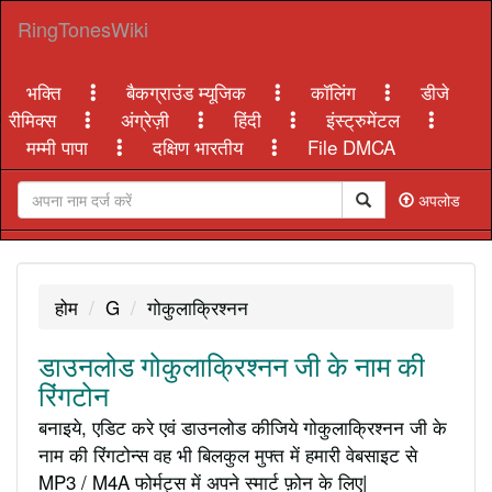
RingTonesWiki
भक्ति
बैकग्राउंड म्यूजिक
कॉलिंग
डीजे
रीमिक्स
अंग्रेज़ी
हिंदी
इंस्ट्रुमेंटल
मम्मी पापा
दक्षिण भारतीय
File DMCA
अपलोड
होम
G
गोकुलाक्रिश्नन
डाउनलोड गोकुलाक्रिश्नन जी के नाम की
रिंगटोन
बनाइये, एडिट करे एवं डाउनलोड कीजिये गोकुलाक्रिश्नन जी के
नाम की रिंगटोन्स वह भी बिलकुल मुफ्त में हमारी वेबसाइट से
MP3 / M4A फोर्मट्स में अपने स्मार्ट फ़ोन के लिए|