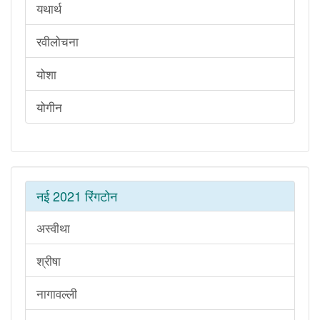
यथार्थ
रवीलोचना
योशा
योगीन
नई 2021 रिंगटोन
अस्वीथा
श्रीषा
नागावल्ली