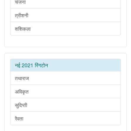
चंजना
त्रीशनी
शशिकला
नई 2021 रिंगटोन
तथाराज
अविकृत
सुदिप्ती
रैवता