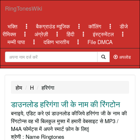
RingTonesWiki
भक्ति
बैकग्राउंड म्यूजिक
कॉलिंग
डीजे
रीमिक्स
अंग्रेज़ी
हिंदी
इंस्ट्रुमेंटल
मम्मी पापा
दक्षिण भारतीय
File DMCA
अपलोड
होम
H
हरिगंगा
डाउनलोड हरिगंगा जी के नाम की रिंगटोन
बनाइये, एडिट करे एवं डाउनलोड कीजिये हरिगंगा जी के नाम की
रिंगटोन्स वह भी बिलकुल मुफ्त में हमारी वेबसाइट से MP3 /
M4A फोर्मट्स में अपने स्मार्ट फ़ोन के लिए|
श्रेणी : Name Ringtones