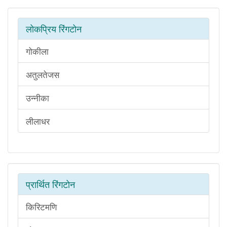
लोकप्रिय रिंगटोन
गोकीला
अतुलतेजस
उन्नीका
लीलाधर
प्रार्थित रिंगटोन
किरिटमणि