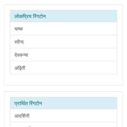
लोकप्रिय रिंगटोन
याष्क
रवीन्द
देवकन्या
अद्विती
प्रार्थित रिंगटोन
आदर्शिनी