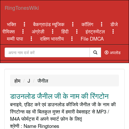
RingTonesWiki
भक्ति
बैकग्राउंड म्यूजिक
कॉलिंग
डीजे
रीमिक्स
अंग्रेज़ी
हिंदी
इंस्ट्रुमेंटल
मम्मी पापा
दक्षिण भारतीय
File DMCA
अपलोड
होम
J
जैनील
डाउनलोड जैनील जी के नाम की रिंगटोन
बनाइये, एडिट करे एवं डाउनलोड कीजिये जैनील जी के नाम की
रिंगटोन्स वह भी बिलकुल मुफ्त में हमारी वेबसाइट से MP3 /
M4A फोर्मट्स में अपने स्मार्ट फ़ोन के लिए|
श्रेणी : Name Ringtones