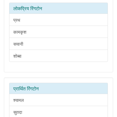
लोकप्रिय रिंगटोन
प्रथ
कामकृश
सयानी
शोब्बा
प्रार्थित रिंगटोन
श्यामल
सुतदा