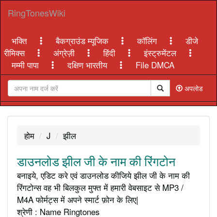
RingTonesWiki
भक्ति
बैकग्राउंड म्यूजिक
कॉलिंग
डीजे
रीमिक्स
अंग्रेज़ी
हिंदी
इंस्ट्रुमेंटल
मम्मी पापा
दक्षिण भारतीय
File DMCA
अपलोड
होम
J
झील
डाउनलोड झील जी के नाम की रिंगटोन
बनाइये, एडिट करे एवं डाउनलोड कीजिये झील जी के नाम की
रिंगटोन्स वह भी बिलकुल मुफ्त में हमारी वेबसाइट से MP3 /
M4A फोर्मट्स में अपने स्मार्ट फ़ोन के लिए|
श्रेणी : Name Ringtones