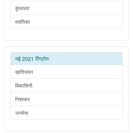
कुंधाधरा
वसतिका
नई 2021 रिंगटोन
ख़ातिरावन
विकासिनी
निशाकर
जनमेया