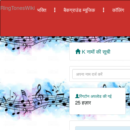
RingTonesWiki
भक्ति
बैकग्राउंड म्यूजिक
कॉलिंग
K नामों की सूची
रिंगटोन अपलोड की गई
25 हज़ार