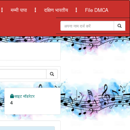
मम्मी पापा
दक्षिण भारतीय
File DMCA
साइट मॉडरेटर
4