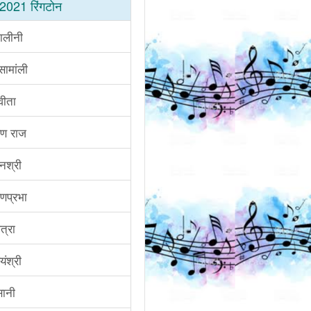
2021 रिंगटोन
ालीनी
सामांली
वीता
ण राज
धनश्री
णप्रभा
त्रा
यंश्री
ानी