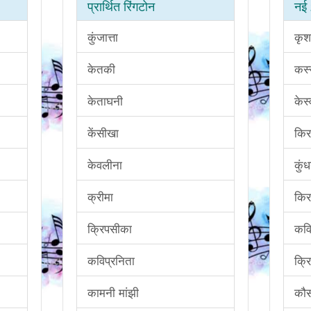
प्रार्थित रिंगटोन
नई 
कुंजात्ता
कृश
केतकी
कस्
केताघनी
केस्
केंसीखा
किर
केवलीना
कुं
क्रीमा
किर
क्रिपसीका
कवि
कविप्रनिता
क्रि
कामनी मांझी
कौस