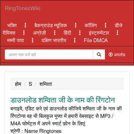
RingTonesWiki
भक्ति
बैकग्राउंड म्यूजिक
कॉलिंग
डीजे
रीमिक्स
अंग्रेज़ी
हिंदी
इंस्ट्रुमेंटल
मम्मी पापा
दक्षिण भारतीय
File DMCA
अपलोड
होम
S
शम्विता
डाउनलोड शम्विता जी के नाम की रिंगटोन
बनाइये, एडिट करे एवं डाउनलोड कीजिये शम्विता जी के नाम की
रिंगटोन्स वह भी बिलकुल मुफ्त में हमारी वेबसाइट से MP3 /
M4A फोर्मट्स में अपने स्मार्ट फ़ोन के लिए|
श्रेणी : Name Ringtones