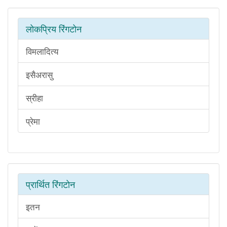
लोकप्रिय रिंगटोन
विमलादित्य
इसैअरासु
स्रीहा
प्रेमा
प्रार्थित रिंगटोन
इतन