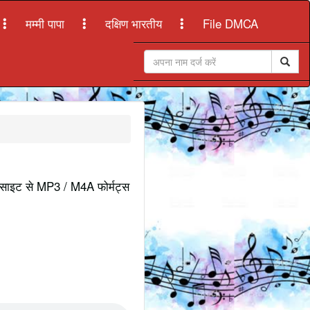
मम्मी पापा
दक्षिण भारतीय
File DMCA
वेबसाइट से MP3 / M4A फोर्मट्स