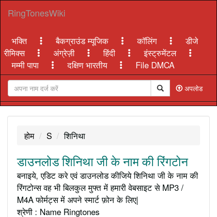
RingTonesWiki
भक्ति
बैकग्राउंड म्यूजिक
कॉलिंग
डीजे
रीमिक्स
अंग्रेज़ी
हिंदी
इंस्ट्रुमेंटल
मम्मी पापा
दक्षिण भारतीय
File DMCA
अपलोड
होम
S
शिनिथा
डाउनलोड शिनिथा जी के नाम की रिंगटोन
बनाइये, एडिट करे एवं डाउनलोड कीजिये शिनिथा जी के नाम की
रिंगटोन्स वह भी बिलकुल मुफ्त में हमारी वेबसाइट से MP3 /
M4A फोर्मट्स में अपने स्मार्ट फ़ोन के लिए|
श्रेणी : Name Ringtones