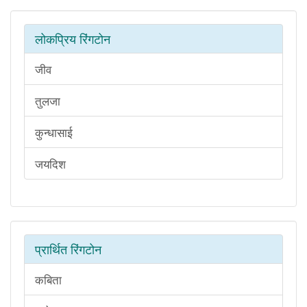
लोकप्रिय रिंगटोन
जीव
तुलजा
कुन्धासाई
जयदिश
प्रार्थित रिंगटोन
कबिता