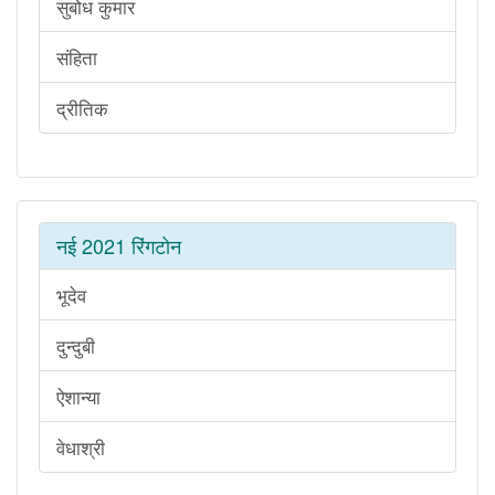
सुबोध कुमार
संहिता
द्रीतिक
नई 2021 रिंगटोन
भूदेव
दुन्दुबी
ऐशान्या
वेधाश्री