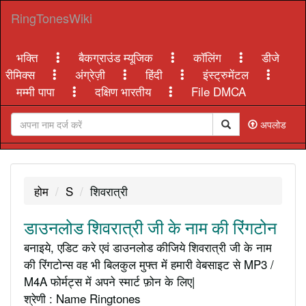
RingTonesWiki
भक्ति
बैकग्राउंड म्यूजिक
कॉलिंग
डीजे
रीमिक्स
अंग्रेज़ी
हिंदी
इंस्ट्रुमेंटल
मम्मी पापा
दक्षिण भारतीय
File DMCA
अपलोड
होम
S
शिवरात्री
डाउनलोड शिवरात्री जी के नाम की रिंगटोन
बनाइये, एडिट करे एवं डाउनलोड कीजिये शिवरात्री जी के नाम
की रिंगटोन्स वह भी बिलकुल मुफ्त में हमारी वेबसाइट से MP3 /
M4A फोर्मट्स में अपने स्मार्ट फ़ोन के लिए|
श्रेणी : Name Ringtones