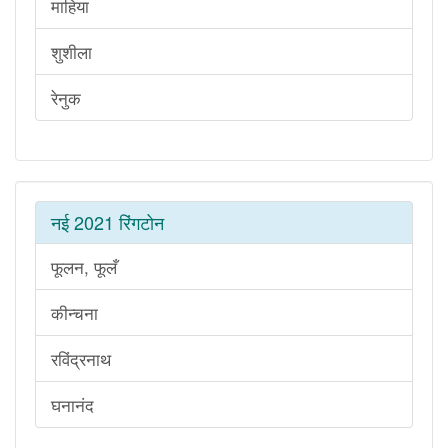
माहिया
शुशीला
रेनुक
नई 2021 रिंगटोन
फूलन, फूलँ
कीन्चना
रविंद्रनाथ
घनानंद