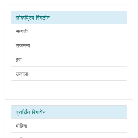
लोकप्रिय रिंगटोन
सत्पती
राजनना
ईरा
उजाला
प्रार्थित रिंगटोन
मोहिषा