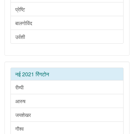
प्रेष्टि
बालगोविंद
उर्वशी
नई 2021 रिंगटोन
रीम्पी
आरुष
जयशेखर
गौश्व