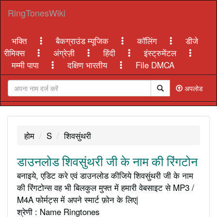
RingTonesWiki
भक्ति
बैकग्राउंड म्यूजिक
कॉलिंग
डीजे
रीमिक्स
अंग्रेज़ी
हिंदी
इंस्ट्रुमेंटल
मम्मी पापा
दक्षिण भारतीय
File DMCA
अपलोड
होम
S
शिवसुंथरी
डाउनलोड शिवसुंथरी जी के नाम की रिंगटोन
बनाइये, एडिट करे एवं डाउनलोड कीजिये शिवसुंथरी जी के नाम
की रिंगटोन्स वह भी बिलकुल मुफ्त में हमारी वेबसाइट से MP3 /
M4A फोर्मट्स में अपने स्मार्ट फ़ोन के लिए|
श्रेणी : Name Ringtones