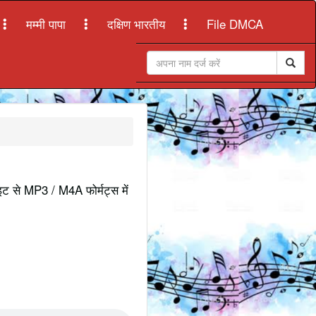
मम्मी पापा
दक्षिण भारतीय
File DMCA
ाइट से MP3 / M4A फोर्मट्स में