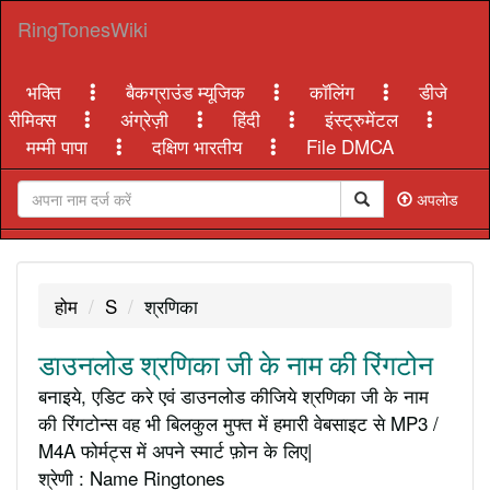
RingTonesWiki
भक्ति
बैकग्राउंड म्यूजिक
कॉलिंग
डीजे
रीमिक्स
अंग्रेज़ी
हिंदी
इंस्ट्रुमेंटल
मम्मी पापा
दक्षिण भारतीय
File DMCA
अपलोड
होम
S
श्रणिका
डाउनलोड श्रणिका जी के नाम की रिंगटोन
बनाइये, एडिट करे एवं डाउनलोड कीजिये श्रणिका जी के नाम
की रिंगटोन्स वह भी बिलकुल मुफ्त में हमारी वेबसाइट से MP3 /
M4A फोर्मट्स में अपने स्मार्ट फ़ोन के लिए|
श्रेणी : Name Ringtones