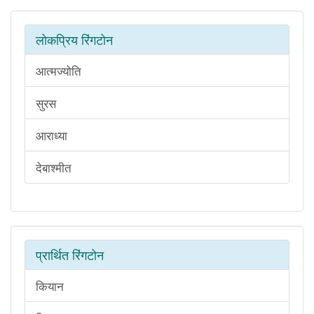
लोकप्रिय रिंगटोन
आत्मज्योति
सुरस
आराध्या
देबाश्मीत
प्रार्थित रिंगटोन
कियान