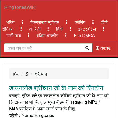
RingTonesWiki
भक्ति
बैकग्राउंड म्यूजिक
कॉलिंग
डीजे
रीमिक्स
अंग्रेज़ी
हिंदी
इंस्ट्रुमेंटल
मम्मी पापा
दक्षिण भारतीय
File DMCA
अपलोड
होम
S
श्रींचान
डाउनलोड श्रींचान जी के नाम की रिंगटोन
बनाइये, एडिट करे एवं डाउनलोड कीजिये श्रींचान जी के नाम की
रिंगटोन्स वह भी बिलकुल मुफ्त में हमारी वेबसाइट से MP3 /
M4A फोर्मट्स में अपने स्मार्ट फ़ोन के लिए|
श्रेणी : Name Ringtones