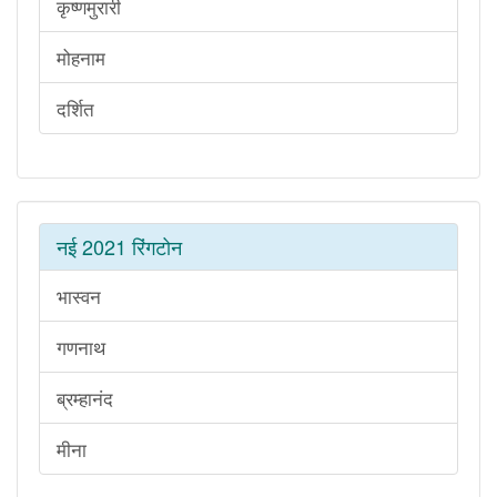
कृष्णमुरारी
मोहनाम
दर्शित
नई 2021 रिंगटोन
भास्वन
गणनाथ
ब्रम्हानंद
मीना