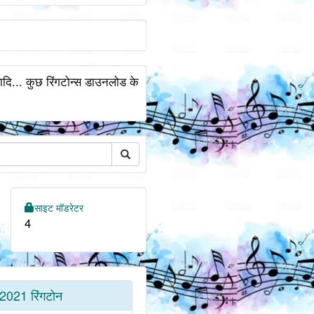
ादि... कुछ रिंगटोन्स डाउनलोड के
साइट मॉडरेटर
4
2021 रिंगटोन