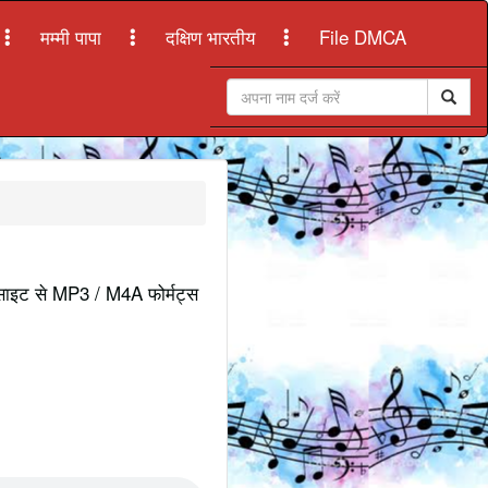
मम्मी पापा
दक्षिण भारतीय
File DMCA
ेबसाइट से MP3 / M4A फोर्मट्स