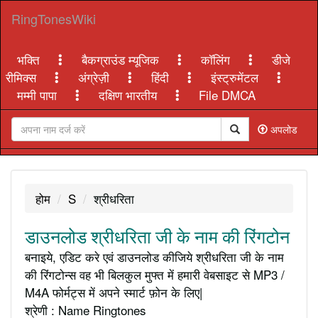
RingTonesWiki
भक्ति
बैकग्राउंड म्यूजिक
कॉलिंग
डीजे
रीमिक्स
अंग्रेज़ी
हिंदी
इंस्ट्रुमेंटल
मम्मी पापा
दक्षिण भारतीय
File DMCA
अपलोड
होम
S
श्रीधरिता
डाउनलोड श्रीधरिता जी के नाम की रिंगटोन
बनाइये, एडिट करे एवं डाउनलोड कीजिये श्रीधरिता जी के नाम
की रिंगटोन्स वह भी बिलकुल मुफ्त में हमारी वेबसाइट से MP3 /
M4A फोर्मट्स में अपने स्मार्ट फ़ोन के लिए|
श्रेणी : Name Ringtones