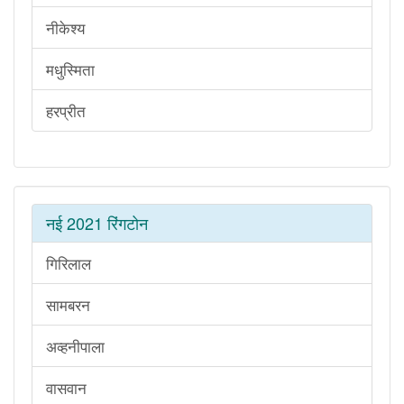
नीकेश्य
मधुस्मिता
हरप्रीत
नई 2021 रिंगटोन
गिरिलाल
सामबरन
अव्हनीपाला
वासवान