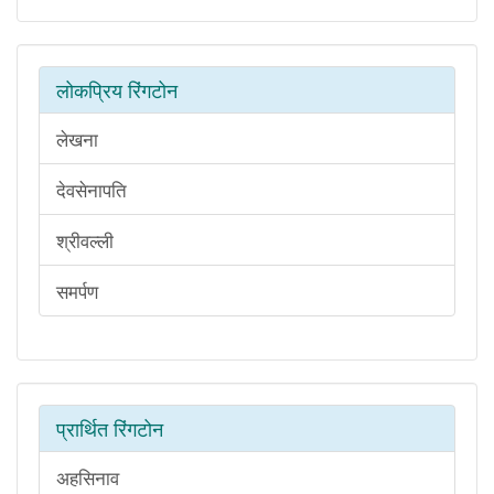
लोकप्रिय रिंगटोन
लेखना
देवसेनापति
श्रीवल्ली
समर्पण
प्रार्थित रिंगटोन
अहसिनाव