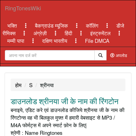
RingTonesWiki
भक्ति
बैकग्राउंड म्यूजिक
कॉलिंग
डीजे
रीमिक्स
अंग्रेज़ी
हिंदी
इंस्ट्रुमेंटल
मम्मी पापा
दक्षिण भारतीय
File DMCA
अपलोड
होम
S
श्रीनया
डाउनलोड श्रीनया जी के नाम की रिंगटोन
बनाइये, एडिट करे एवं डाउनलोड कीजिये श्रीनया जी के नाम की
रिंगटोन्स वह भी बिलकुल मुफ्त में हमारी वेबसाइट से MP3 /
M4A फोर्मट्स में अपने स्मार्ट फ़ोन के लिए|
श्रेणी : Name Ringtones