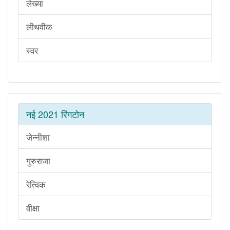
लेख्या
लीथवीक
स्वर
नई 2021 रिंगटोन
जेन्नीशा
गुरुराजा
रेत्विक
वीक्षा