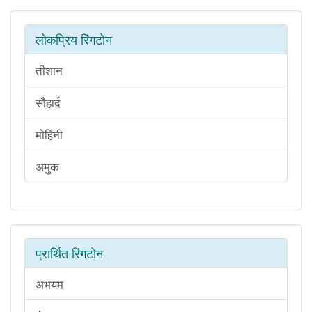
लोकप्रिय रिंगटोन
तीशान
सौहार्द
मोहिनी
अमुक
प्रार्थित रिंगटोन
अभयम