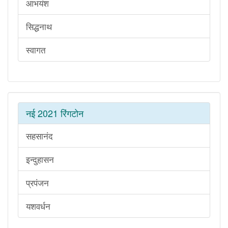
आभयंश
सिद्धनाथ
स्वागत
नई 2021 रिंगटोन
सहसानंद
इन्दुहासन
प्रपंजन
यशवर्धन