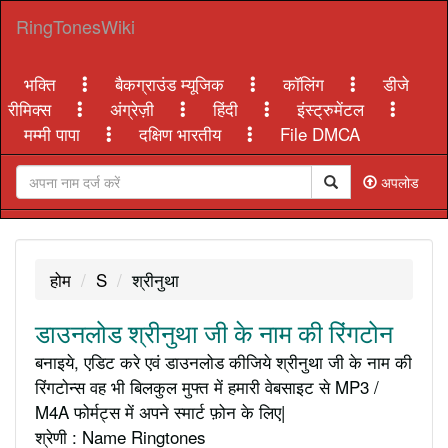
RingTonesWiki
भक्ति
बैकग्राउंड म्यूजिक
कॉलिंग
डीजे
रीमिक्स
अंग्रेज़ी
हिंदी
इंस्ट्रुमेंटल
मम्मी पापा
दक्षिण भारतीय
File DMCA
अपलोड
होम
S
श्रीनुथा
डाउनलोड श्रीनुथा जी के नाम की रिंगटोन
बनाइये, एडिट करे एवं डाउनलोड कीजिये श्रीनुथा जी के नाम की
रिंगटोन्स वह भी बिलकुल मुफ्त में हमारी वेबसाइट से MP3 /
M4A फोर्मट्स में अपने स्मार्ट फ़ोन के लिए|
श्रेणी : Name Ringtones