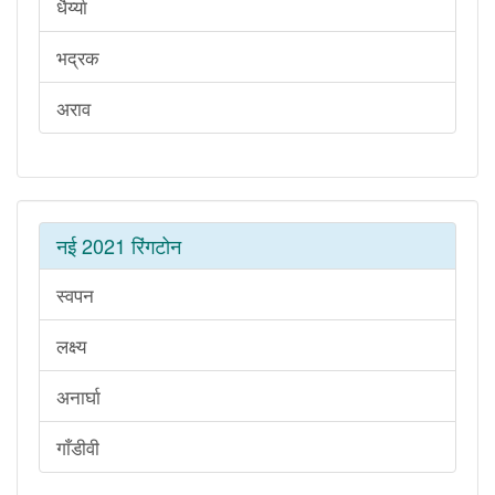
धैर्य्या
भद्रक
अराव
नई 2021 रिंगटोन
स्वपन
लक्ष्य
अनार्घा
गाँडीवी