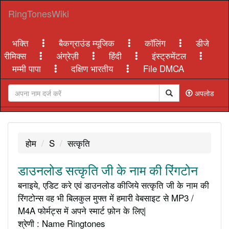
RingTonesWiki
भक्ति
बैकग्राउंड म्यूजिक
कॉलिंग
डीजे
रीमिक्स
अंग्रेज़ी
हिंदी
इंस्ट्रुमेंटल
मम्मी पापा
दक्षिण भारतीय
File DMCA
अपलोड
होम
S
सत्कृति
डाउनलोड सत्कृति जी के नाम की रिंगटोन
बनाइये, एडिट करे एवं डाउनलोड कीजिये सत्कृति जी के नाम की
रिंगटोन्स वह भी बिलकुल मुफ्त में हमारी वेबसाइट से MP3 /
M4A फोर्मट्स में अपने स्मार्ट फ़ोन के लिए|
श्रेणी : Name Ringtones