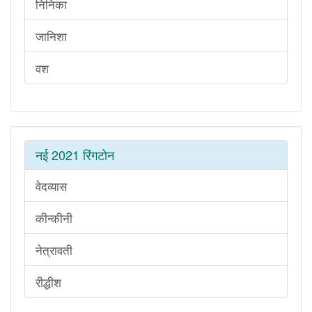
निनिका
जानिशा
वश
नई 2021 रिंगटोन
वेदव्यास
कीन्कीनी
नेत्रावती
रीद्धीश