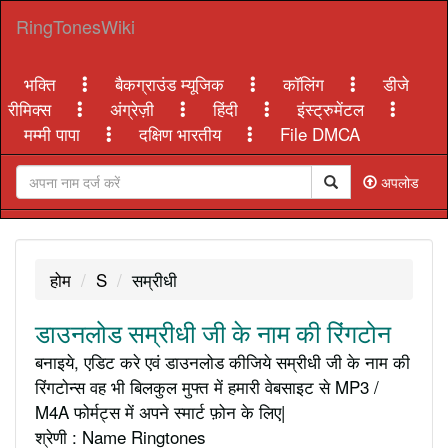
RingTonesWiki
भक्ति
बैकग्राउंड म्यूजिक
कॉलिंग
डीजे
रीमिक्स
अंग्रेज़ी
हिंदी
इंस्ट्रुमेंटल
मम्मी पापा
दक्षिण भारतीय
File DMCA
अपलोड
होम
S
सम्रीधी
डाउनलोड सम्रीधी जी के नाम की रिंगटोन
बनाइये, एडिट करे एवं डाउनलोड कीजिये सम्रीधी जी के नाम की
रिंगटोन्स वह भी बिलकुल मुफ्त में हमारी वेबसाइट से MP3 /
M4A फोर्मट्स में अपने स्मार्ट फ़ोन के लिए|
श्रेणी : Name Ringtones