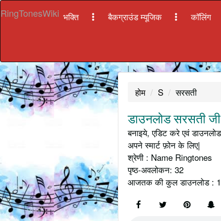
RingTonesWiki
भक्ति
बैकग्राउंड म्यूजिक
कॉलिंग
होम
S
सरसती
डाउनलोड सरसती जी क
बनाइये, एडिट करे एवं डाउनलोड 
अपने स्मार्ट फ़ोन के लिए|
श्रेणी : Name Ringtones
पृष्ठ-अवलोकन: 32
आजतक की कुल डाउनलोड : 