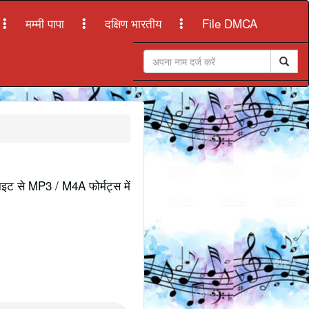
मम्मी पापा
दक्षिण भारतीय
File DMCA
साइट से MP3 / M4A फोर्मट्स में