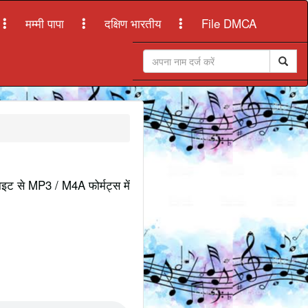
मम्मी पापा
दक्षिण भारतीय
File DMCA
साइट से MP3 / M4A फोर्मट्स में