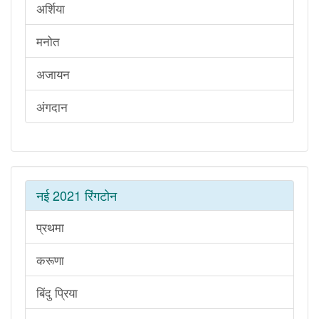
अर्शिया
मनोत
अजायन
अंगदान
नई 2021 रिंगटोन
प्रथमा
करूणा
बिंदु प्रिया