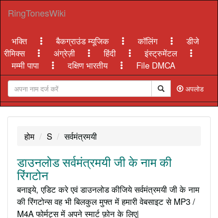
RingTonesWiki
भक्ति
बैकग्राउंड म्यूजिक
कॉलिंग
डीजे
रीमिक्स
अंग्रेज़ी
हिंदी
इंस्ट्रुमेंटल
मम्मी पापा
दक्षिण भारतीय
File DMCA
अपलोड
होम
S
सर्वमंत्रमयी
डाउनलोड सर्वमंत्रमयी जी के नाम की
रिंगटोन
बनाइये, एडिट करे एवं डाउनलोड कीजिये सर्वमंत्रमयी जी के नाम
की रिंगटोन्स वह भी बिलकुल मुफ्त में हमारी वेबसाइट से MP3 /
M4A फोर्मट्स में अपने स्मार्ट फ़ोन के लिए|