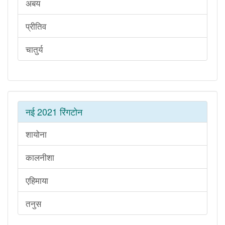
अबय
प्रीतिव
चातुर्य
नई 2021 रिंगटोन
शायोना
कालनीशा
एहिमाया
तनुस