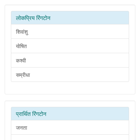
लोकप्रिय रिंगटोन
शिवांशु
योषित
कश्वी
सम्रीधा
प्रार्थित रिंगटोन
जनता