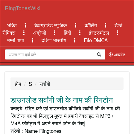
RingTonesWiki
भक्ति
बैकग्राउंड म्यूजिक
कॉलिंग
डीजे
रीमिक्स
अंग्रेज़ी
हिंदी
इंस्ट्रुमेंटल
मम्मी पापा
दक्षिण भारतीय
File DMCA
अपलोड
होम
S
सर्वांगी
डाउनलोड सर्वांगी जी के नाम की रिंगटोन
बनाइये, एडिट करे एवं डाउनलोड कीजिये सर्वांगी जी के नाम की
रिंगटोन्स वह भी बिलकुल मुफ्त में हमारी वेबसाइट से MP3 /
M4A फोर्मट्स में अपने स्मार्ट फ़ोन के लिए|
श्रेणी : Name Ringtones