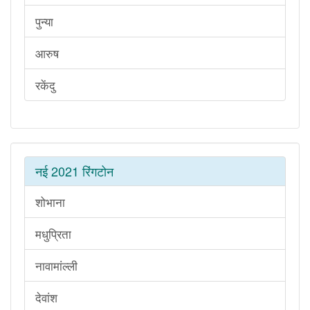
पुन्या
आरुष
रकेंदु
नई 2021 रिंगटोन
शोभाना
मधुप्रिता
नावामांल्ली
देवांश