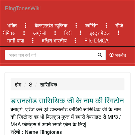
RingTonesWiki
भक्ति
बैकग्राउंड म्यूजिक
कॉलिंग
डीजे
रीमिक्स
अंग्रेज़ी
हिंदी
इंस्ट्रुमेंटल
मम्मी पापा
दक्षिण भारतीय
File DMCA
अपलोड
होम
S
सासिथिक
डाउनलोड सासिथिक जी के नाम की रिंगटोन
बनाइये, एडिट करे एवं डाउनलोड कीजिये सासिथिक जी के नाम
की रिंगटोन्स वह भी बिलकुल मुफ्त में हमारी वेबसाइट से MP3 /
M4A फोर्मट्स में अपने स्मार्ट फ़ोन के लिए|
श्रेणी : Name Ringtones