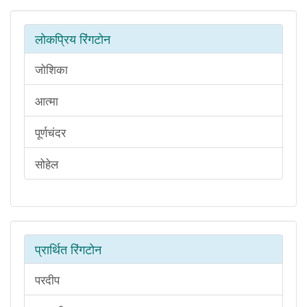
लोकप्रिय रिंगटोन
जोशिका
आत्मा
पूर्णचंदर
सोहेल
प्रार्थित रिंगटोन
परदीप