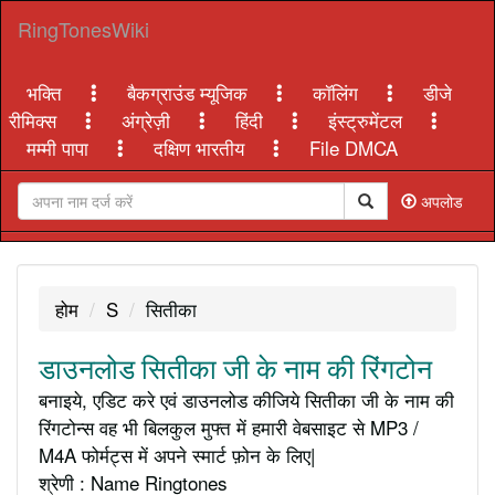
RingTonesWiki
भक्ति
बैकग्राउंड म्यूजिक
कॉलिंग
डीजे
रीमिक्स
अंग्रेज़ी
हिंदी
इंस्ट्रुमेंटल
मम्मी पापा
दक्षिण भारतीय
File DMCA
अपलोड
होम
S
सितीका
डाउनलोड सितीका जी के नाम की रिंगटोन
बनाइये, एडिट करे एवं डाउनलोड कीजिये सितीका जी के नाम की
रिंगटोन्स वह भी बिलकुल मुफ्त में हमारी वेबसाइट से MP3 /
M4A फोर्मट्स में अपने स्मार्ट फ़ोन के लिए|
श्रेणी : Name Ringtones