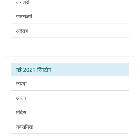
जयश्री
गजलक्ष्मी
अद्वैतह
नई 2021 रिंगटोन
जयदा
अब्जा
मंदिरा
नवसमिता