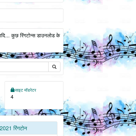
ादि... कुछ रिंगटोन्स डाउनलोड के
साइट मॉडरेटर
4
2021 रिंगटोन