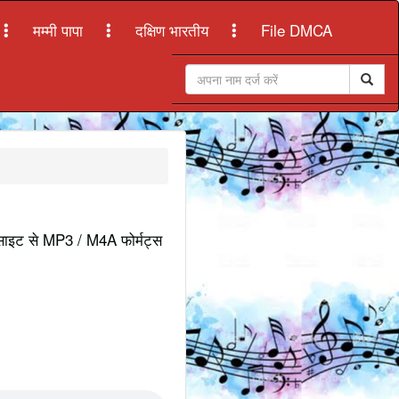
मम्मी पापा
दक्षिण भारतीय
File DMCA
ेबसाइट से MP3 / M4A फोर्मट्स