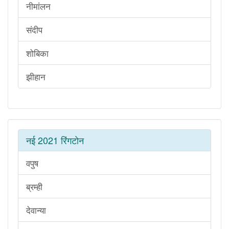
नीमांलन
संदीप
शोबिका
झीहान
नई 2021 रिंगटोन
वपुष
ब्रम्ही
देवान्या