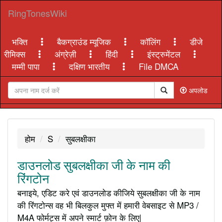
RingTonesWiki
भक्ति
बैकग्राउंड म्यूजिक
कॉलिंग
डीजे
रीमिक्स
अंग्रेज़ी
हिंदी
इंस्ट्रुमेंटल
मम्मी पापा
दक्षिण भारतीय
File DMCA
अपलोड
होम
S
सुबलक्षीका
डाउनलोड सुबलक्षीका जी के नाम की
रिंगटोन
बनाइये, एडिट करे एवं डाउनलोड कीजिये सुबलक्षीका जी के नाम
की रिंगटोन्स वह भी बिलकुल मुफ्त में हमारी वेबसाइट से MP3 /
M4A फोर्मट्स में अपने स्मार्ट फ़ोन के लिए|