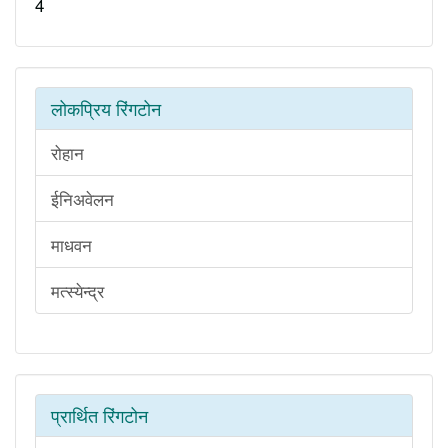
4
लोकप्रिय रिंगटोन
रोहान
ईनिअवेलन
माधवन
मत्स्येन्द्र
प्रार्थित रिंगटोन