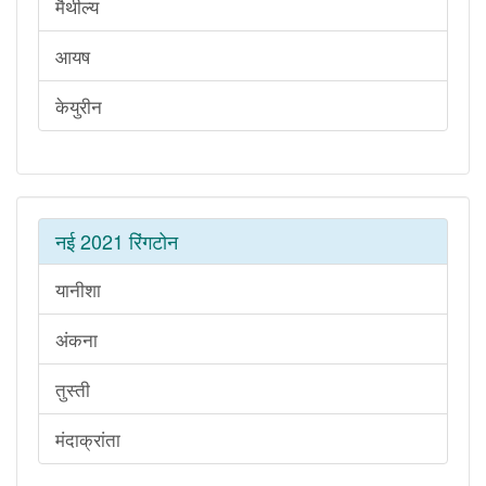
मैथील्य
आयष
केयुरीन
नई 2021 रिंगटोन
यानीशा
अंकना
तुस्ती
मंदाक्रांता