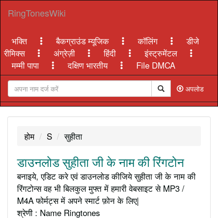
RingTonesWiki
भक्ति
बैकग्राउंड म्यूजिक
कॉलिंग
डीजे
रीमिक्स
अंग्रेज़ी
हिंदी
इंस्ट्रुमेंटल
मम्मी पापा
दक्षिण भारतीय
File DMCA
अपलोड
होम
S
सुहीता
डाउनलोड सुहीता जी के नाम की रिंगटोन
बनाइये, एडिट करे एवं डाउनलोड कीजिये सुहीता जी के नाम की
रिंगटोन्स वह भी बिलकुल मुफ्त में हमारी वेबसाइट से MP3 /
M4A फोर्मट्स में अपने स्मार्ट फ़ोन के लिए|
श्रेणी : Name Ringtones