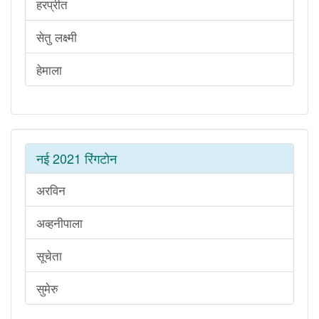
हरप्रीत
सेतु लक्ष्मी
हेमाला
नई 2021 रिंगटोन
अरविन
अव्हनीपाला
सूचेता
सुमेरु