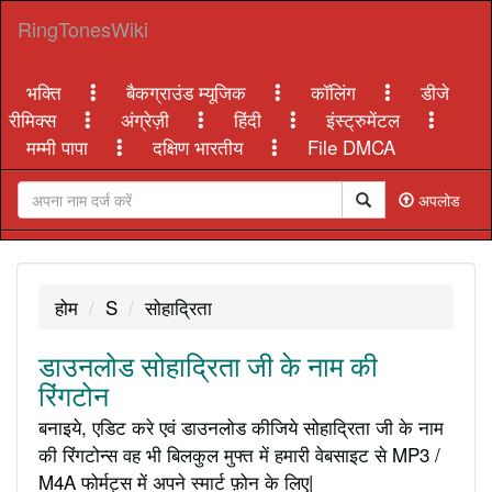
RingTonesWiki
भक्ति
बैकग्राउंड म्यूजिक
कॉलिंग
डीजे
रीमिक्स
अंग्रेज़ी
हिंदी
इंस्ट्रुमेंटल
मम्मी पापा
दक्षिण भारतीय
File DMCA
अपलोड
होम
S
सोहाद्रिता
डाउनलोड सोहाद्रिता जी के नाम की
रिंगटोन
बनाइये, एडिट करे एवं डाउनलोड कीजिये सोहाद्रिता जी के नाम
की रिंगटोन्स वह भी बिलकुल मुफ्त में हमारी वेबसाइट से MP3 /
M4A फोर्मट्स में अपने स्मार्ट फ़ोन के लिए|