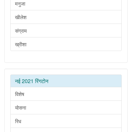
मनुजा
खीलेश
संग्राम
ख्रीशा
नई 2021 रिंगटोन
विशेष
योसना
रिध