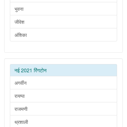
भुवना
जीवेश
अंशिका
नई 2021 रिंगटोन
अगर्वीन
रायप्पा
राजमणी
थ्रशाली