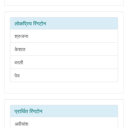
लोकप्रिय रिंगटोन
श्रुजना
केशात
वरली
पेय
प्रार्थित रिंगटोन
अवीयांश