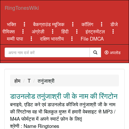
RingTonesWiki
भक्ति
बैकग्राउंड म्यूजिक
कॉलिंग
डीजे
रीमिक्स
अंग्रेज़ी
हिंदी
इंस्ट्रुमेंटल
मम्मी पापा
दक्षिण भारतीय
File DMCA
अपलोड
होम
T
तनुंजाश्री
डाउनलोड तनुंजाश्री जी के नाम की रिंगटोन
बनाइये, एडिट करे एवं डाउनलोड कीजिये तनुंजाश्री जी के नाम
की रिंगटोन्स वह भी बिलकुल मुफ्त में हमारी वेबसाइट से MP3 /
M4A फोर्मट्स में अपने स्मार्ट फ़ोन के लिए|
श्रेणी : Name Ringtones