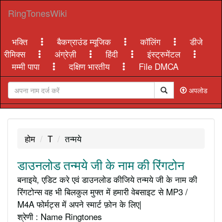
RingTonesWiki
भक्ति
बैकग्राउंड म्यूजिक
कॉलिंग
डीजे
रीमिक्स
अंग्रेज़ी
हिंदी
इंस्ट्रुमेंटल
मम्मी पापा
दक्षिण भारतीय
File DMCA
अपलोड
होम
T
तन्मये
डाउनलोड तन्मये जी के नाम की रिंगटोन
बनाइये, एडिट करे एवं डाउनलोड कीजिये तन्मये जी के नाम की
रिंगटोन्स वह भी बिलकुल मुफ्त में हमारी वेबसाइट से MP3 /
M4A फोर्मट्स में अपने स्मार्ट फ़ोन के लिए|
श्रेणी : Name Ringtones