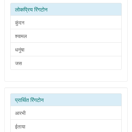
लोकप्रिय रिंगटोन
कुंदन
श्यामल
धनुंषा
जस
प्रार्थित रिंगटोन
आरभी
ईताया