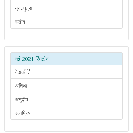
ब्रह्मपुत्रा
संतोष
नई 2021 रिंगटोन
वेदाकीर्ति
अतिथा
अनुदीप
रत्नप्रिया