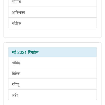
सोमांश
आस्थिका
संतोक
नई 2021 रिंगटोन
गोविंद
बिकेश
रविजु
लहेर