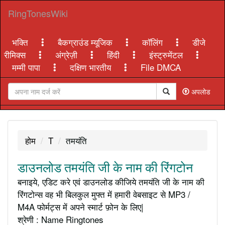
RingTonesWiki
भक्ति
बैकग्राउंड म्यूजिक
कॉलिंग
डीजे
रीमिक्स
अंग्रेज़ी
हिंदी
इंस्ट्रुमेंटल
मम्मी पापा
दक्षिण भारतीय
File DMCA
अपलोड
होम
T
तमयंति
डाउनलोड तमयंति जी के नाम की रिंगटोन
बनाइये, एडिट करे एवं डाउनलोड कीजिये तमयंति जी के नाम की
रिंगटोन्स वह भी बिलकुल मुफ्त में हमारी वेबसाइट से MP3 /
M4A फोर्मट्स में अपने स्मार्ट फ़ोन के लिए|
श्रेणी : Name Ringtones