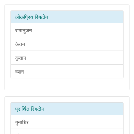
लोकप्रिय रिंगटोन
रामानुजन
केतन
कृतान
घ्यान
प्रार्थित रिंगटोन
गुनाधिर