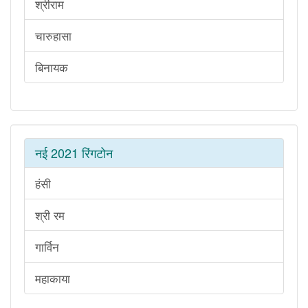
श्रीराम
चारुहासा
बिनायक
नई 2021 रिंगटोन
हंसी
श्री रम
गार्विन
महाकाया