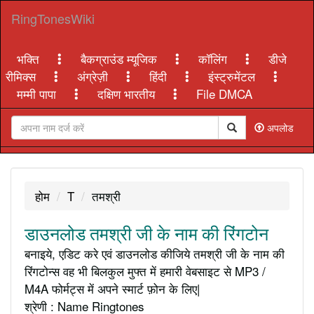
RingTonesWiki
भक्ति
बैकग्राउंड म्यूजिक
कॉलिंग
डीजे
रीमिक्स
अंग्रेज़ी
हिंदी
इंस्ट्रुमेंटल
मम्मी पापा
दक्षिण भारतीय
File DMCA
अपलोड
होम
T
तमश्री
डाउनलोड तमश्री जी के नाम की रिंगटोन
बनाइये, एडिट करे एवं डाउनलोड कीजिये तमश्री जी के नाम की
रिंगटोन्स वह भी बिलकुल मुफ्त में हमारी वेबसाइट से MP3 /
M4A फोर्मट्स में अपने स्मार्ट फ़ोन के लिए|
श्रेणी : Name Ringtones