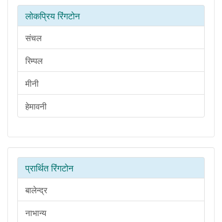
लोकप्रिय रिंगटोन
संचल
रिम्पल
मीनी
हेमावनी
प्रार्थित रिंगटोन
बालेन्द्र
नाभान्य