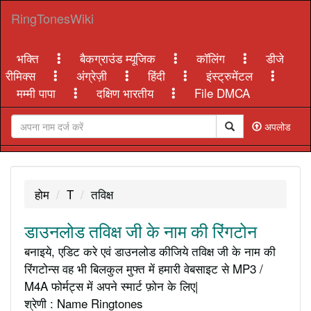
RingTonesWiki
भक्ति
बैकग्राउंड म्यूजिक
कॉलिंग
डीजे
रीमिक्स
अंग्रेज़ी
हिंदी
इंस्ट्रुमेंटल
मम्मी पापा
दक्षिण भारतीय
File DMCA
अपलोड
होम
T
तविक्ष
डाउनलोड तविक्ष जी के नाम की रिंगटोन
बनाइये, एडिट करे एवं डाउनलोड कीजिये तविक्ष जी के नाम की
रिंगटोन्स वह भी बिलकुल मुफ्त में हमारी वेबसाइट से MP3 /
M4A फोर्मट्स में अपने स्मार्ट फ़ोन के लिए|
श्रेणी : Name Ringtones