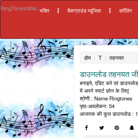
RingTonesWiki
भक्ति
बैकग्राउंड म्यूजिक
कॉलिंग
होम
T
तहनयत
डाउनलोड तहनयत जी क
बनाइये, एडिट करे एवं डाउनलोड
में अपने स्मार्ट फ़ोन के लिए|
श्रेणी : Name Ringtones
पृष्ठ-अवलोकन: 54
आजतक की कुल डाउनलोड : 