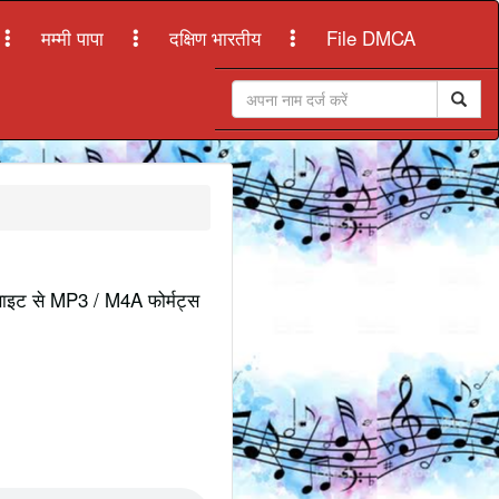
मम्मी पापा
दक्षिण भारतीय
File DMCA
बसाइट से MP3 / M4A फोर्मट्स