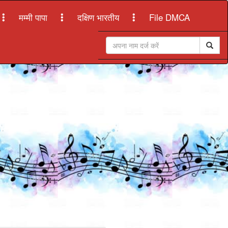
मम्मी पापा
दक्षिण भारतीय
File DMCA