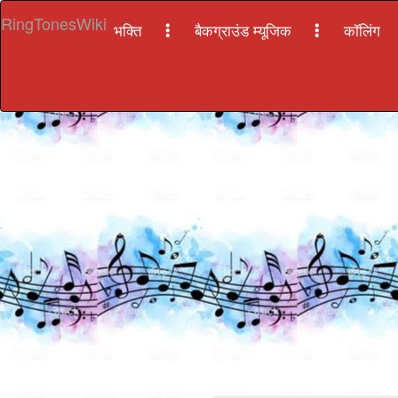
RingTonesWiki
भक्ति
बैकग्राउंड म्यूजिक
कॉलिंग