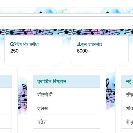
रेटिंग और समीक्षा
कुल डाउनलोड
250
6000+
प्रार्थित रिंगटोन
नई 
सीरनीथी
रन्ह
एलिसा
शी
नतेश
वीज