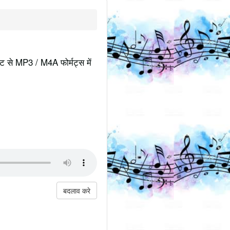
इट से MP3 / M4A फोर्मट्स में
बदलाव करे