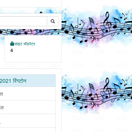
साइट मॉडरेटर
4
2021 रिंगटोन
ित
तल
ु