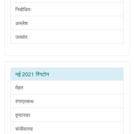
निबोधितः
अस्लेश
जसवंत
नई 2021 रिंगटोन
मेहत
रंगाप्रसाथ
वृन्दारका
संजीवारया