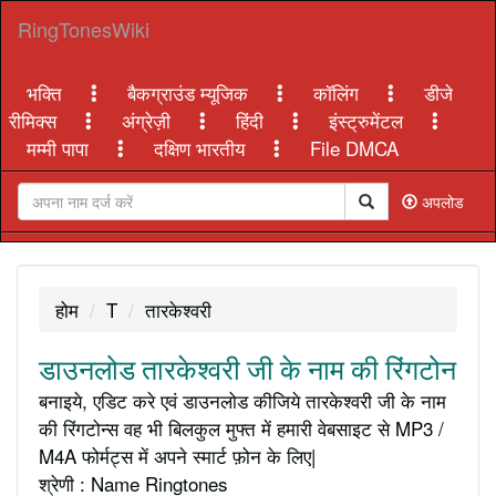
RingTonesWiki
भक्ति
बैकग्राउंड म्यूजिक
कॉलिंग
डीजे
रीमिक्स
अंग्रेज़ी
हिंदी
इंस्ट्रुमेंटल
मम्मी पापा
दक्षिण भारतीय
File DMCA
अपलोड
होम
T
तारकेश्वरी
डाउनलोड तारकेश्वरी जी के नाम की रिंगटोन
बनाइये, एडिट करे एवं डाउनलोड कीजिये तारकेश्वरी जी के नाम
की रिंगटोन्स वह भी बिलकुल मुफ्त में हमारी वेबसाइट से MP3 /
M4A फोर्मट्स में अपने स्मार्ट फ़ोन के लिए|
श्रेणी : Name Ringtones