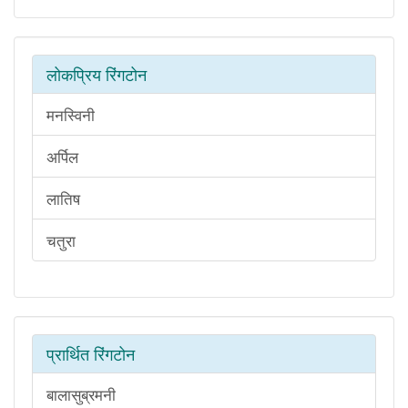
लोकप्रिय रिंगटोन
मनस्विनी
अर्पिल
लातिष
चतुरा
प्रार्थित रिंगटोन
बालासुब्रमनी