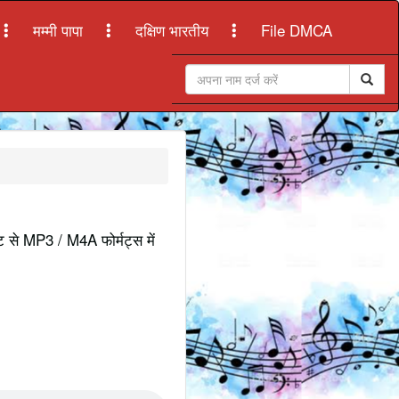
मम्मी पापा
दक्षिण भारतीय
File DMCA
इट से MP3 / M4A फोर्मट्स में