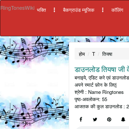
RingTonesWiki
भक्ति
बैकग्राउंड म्यूजिक
कॉलिंग
होम
T
तियषा
डाउनलोड तियषा जी क
बनाइये, एडिट करे एवं डाउनलोड 
अपने स्मार्ट फ़ोन के लिए|
श्रेणी : Name Ringtones
पृष्ठ-अवलोकन: 55
आजतक की कुल डाउनलोड : 2