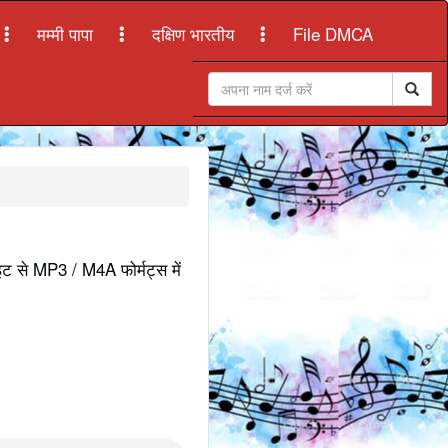
मम्मी पापा
दक्षिण भारतीय
File DMCA
ाइट से MP3 / M4A फोर्मट्स में