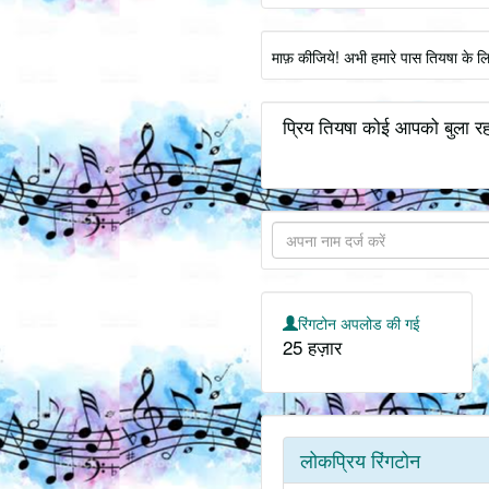
माफ़ कीजिये! अभी हमारे पास तियषा के ल
प्रिय तियषा कोई आपको बुला रह
रिंगटोन अपलोड की गई
25 हज़ार
लोकप्रिय रिंगटोन