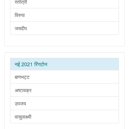
स्तोत्री
विरुपा
जयदीप
नई 2021 रिंगटोन
बाणभट्ट
अष्टावक्र
उपजय
वासुलाक्ष्मी