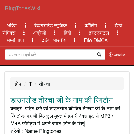
RingTonesWiki
भक्ति
बैकग्राउंड म्यूजिक
कॉलिंग
डीजे
रीमिक्स
अंग्रेज़ी
हिंदी
इंस्ट्रुमेंटल
मम्मी पापा
दक्षिण भारतीय
File DMCA
अपलोड
होम
T
तीस्चा
डाउनलोड तीस्चा जी के नाम की रिंगटोन
बनाइये, एडिट करे एवं डाउनलोड कीजिये तीस्चा जी के नाम की
रिंगटोन्स वह भी बिलकुल मुफ्त में हमारी वेबसाइट से MP3 /
M4A फोर्मट्स में अपने स्मार्ट फ़ोन के लिए|
श्रेणी : Name Ringtones