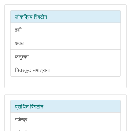
लोकप्रिय रिंगटोन
इशी
अवध
कनुश्का
चित्रकूट समांश्राया
प्रार्थित रिंगटोन
गजेन्द्र