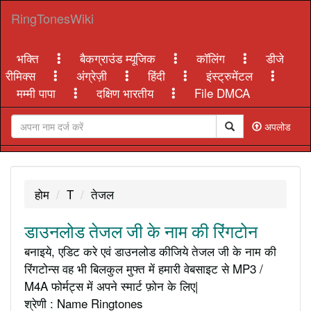
RingTonesWiki
भक्ति
बैकग्राउंड म्यूजिक
कॉलिंग
डीजे
रीमिक्स
अंग्रेज़ी
हिंदी
इंस्ट्रुमेंटल
मम्मी पापा
दक्षिण भारतीय
File DMCA
अपलोड
होम
T
तेजल
डाउनलोड तेजल जी के नाम की रिंगटोन
बनाइये, एडिट करे एवं डाउनलोड कीजिये तेजल जी के नाम की
रिंगटोन्स वह भी बिलकुल मुफ्त में हमारी वेबसाइट से MP3 /
M4A फोर्मट्स में अपने स्मार्ट फ़ोन के लिए|
श्रेणी : Name Ringtones