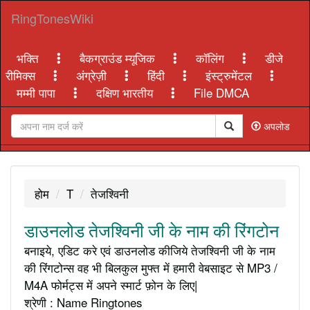
RingTonesWiki
भक्ति
बैकग्राउंड म्यूजिक
कॉलिंग
डीजे
रीमिक्स
अंग्रेज़ी
हिंदी
इंस्ट्रुमेंटल
मम्मी पापा
दक्षिण भारतीय
File DMCA
अपलोड
होम
T
तेजश्विनी
डाउनलोड तेजश्विनी जी के नाम की रिंगटोन
बनाइये, एडिट करे एवं डाउनलोड कीजिये तेजश्विनी जी के नाम
की रिंगटोन्स वह भी बिलकुल मुफ्त में हमारी वेबसाइट से MP3 /
M4A फोर्मट्स में अपने स्मार्ट फ़ोन के लिए|
श्रेणी : Name Ringtones