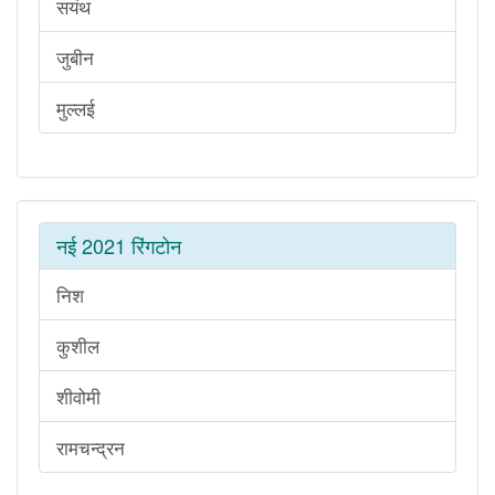
सयंथ
जुबीन
मुल्लई
नई 2021 रिंगटोन
निश
कुशील
शीवोमी
रामचन्द्रन