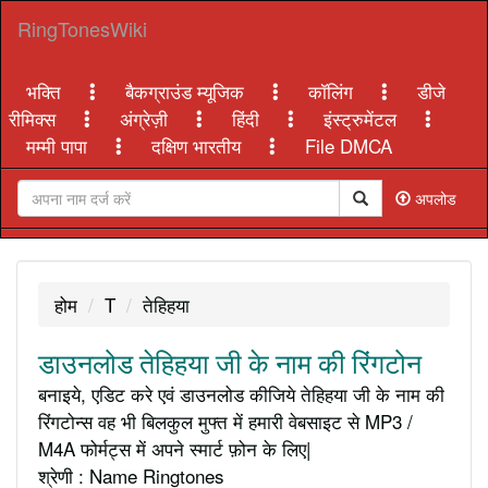
RingTonesWiki
भक्ति
बैकग्राउंड म्यूजिक
कॉलिंग
डीजे
रीमिक्स
अंग्रेज़ी
हिंदी
इंस्ट्रुमेंटल
मम्मी पापा
दक्षिण भारतीय
File DMCA
अपलोड
होम
T
तेहिहया
डाउनलोड तेहिहया जी के नाम की रिंगटोन
बनाइये, एडिट करे एवं डाउनलोड कीजिये तेहिहया जी के नाम की
रिंगटोन्स वह भी बिलकुल मुफ्त में हमारी वेबसाइट से MP3 /
M4A फोर्मट्स में अपने स्मार्ट फ़ोन के लिए|
श्रेणी : Name Ringtones