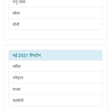
तनुं प्रवा
श्वेता
मीनी
नई 2021 रिंगटोन
सवित
नरेंद्रन
माधव
यस्मीनी