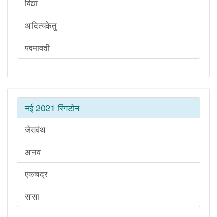
विद्या
आदित्यकेतु
पदमावती
नई 2021 रिंगटोन
जेसवंथ
आनव
एकचंद्र
सांसा