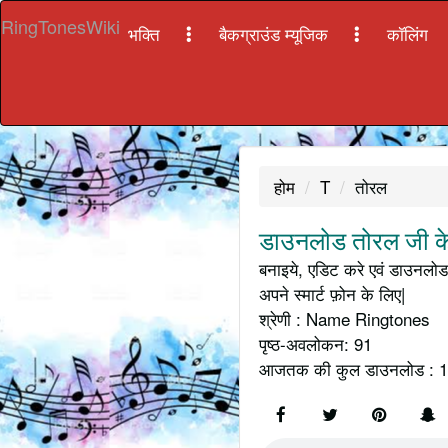
RingTonesWiki
भक्ति
बैकग्राउंड म्यूजिक
कॉलिंग
होम
T
तोरल
डाउनलोड तोरल जी के
बनाइये, एडिट करे एवं डाउनलोड 
अपने स्मार्ट फ़ोन के लिए|
श्रेणी : Name Ringtones
पृष्ठ-अवलोकन: 91
आजतक की कुल डाउनलोड : 