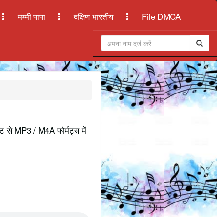
मम्मी पापा
दक्षिण भारतीय
File DMCA
इट से MP3 / M4A फोर्मट्स में