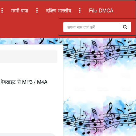
मम्मी पापा
दक्षिण भारतीय
File DMCA
मारी वेबसाइट से MP3 / M4A