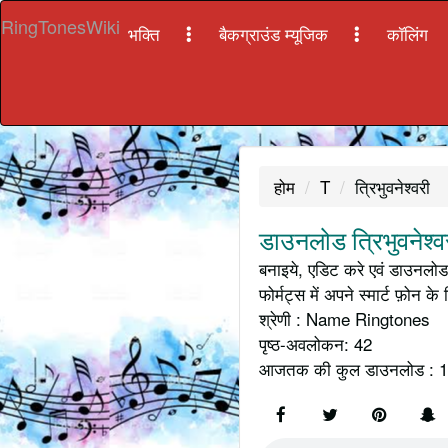
RingTonesWiki
भक्ति
बैकग्राउंड म्यूजिक
कॉलिंग
होम
T
त्रिभुवनेश्वरी
डाउनलोड त्रिभुवनेश्व
बनाइये, एडिट करे एवं डाउनलोड 
फोर्मट्स में अपने स्मार्ट फ़ोन के 
श्रेणी : Name Ringtones
पृष्ठ-अवलोकन: 42
आजतक की कुल डाउनलोड : 