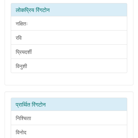
लोकप्रिय रिंगटोन
नक्षितः
रवि
प्रियदर्शी
विनुशी
प्रार्थित रिंगटोन
निश्चिता
विनोद