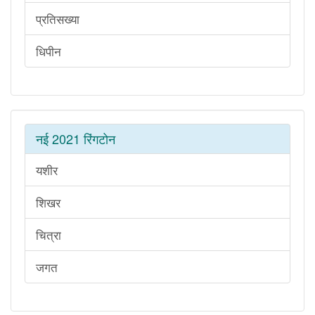
प्रतिसख्या
धिपीन
नई 2021 रिंगटोन
यशीर
शिखर
चित्रा
जगत