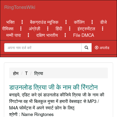
RingTonesWiki
भक्ति
बैकग्राउंड म्यूजिक
कॉलिंग
डीजे
रीमिक्स
अंग्रेज़ी
हिंदी
इंस्ट्रुमेंटल
मम्मी पापा
दक्षिण भारतीय
File DMCA
अपलोड
होम
T
त्रिया
डाउनलोड त्रिया जी के नाम की रिंगटोन
बनाइये, एडिट करे एवं डाउनलोड कीजिये त्रिया जी के नाम की
रिंगटोन्स वह भी बिलकुल मुफ्त में हमारी वेबसाइट से MP3 /
M4A फोर्मट्स में अपने स्मार्ट फ़ोन के लिए|
श्रेणी : Name Ringtones